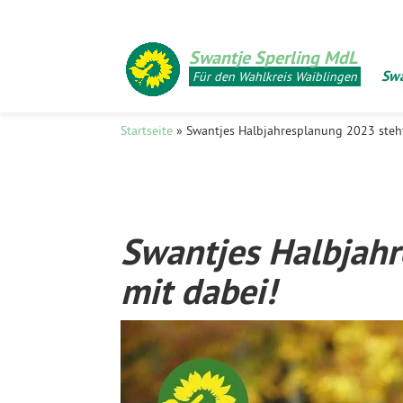
Swantje Sperling MdL
Swa
Für den Wahlkreis Waiblingen
Startseite
»
Swantjes Halbjahresplanung 2023 steht
Swantjes Halbjahr
mit dabei!