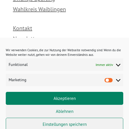
Wahlkreis Waiblingen
Kontakt
Newsletter
Presse
Wir verwenden Cookies, die zur Nutzung der Webseite notwendig sind. Wenn du die
Website weiter nutzt, gehen wir von deinem Einverständnis aus.
Funktional
Immer aktiv
Impressum
Datenschutz
Marketing
Marke
Cookies
Akzeptieren
E-Mail:
Ablehnen
swantje.sperling@gruene.landtag-
bw.de
Telefon:
0711 – 2063 6400
Einstellungen speichern