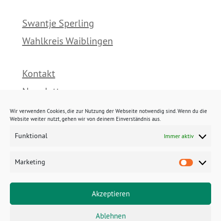
Swantje Sperling
Wahlkreis Waiblingen
Kontakt
Newsletter
Presse
Wir verwenden Cookies, die zur Nutzung der Webseite notwendig sind. Wenn du die
Website weiter nutzt, gehen wir von deinem Einverständnis aus.
Funktional
Immer aktiv
Impressum
Datenschutz
Marketing
Marke
Cookies
Akzeptieren
E-Mail:
Ablehnen
swantje.sperling@gruene.landtag-