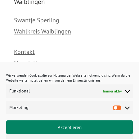
Waiblingen
Swantje Sperling
Wahlkreis Waiblingen
Kontakt
Newsletter
Presse
Wir verwenden Cookies, die zur Nutzung der Webseite notwendig sind. Wenn du die
Website weiter nutzt, gehen wir von deinem Einverständnis aus.
Funktional
Immer aktiv
Impressum
Datenschutz
Marketing
Marke
Cookies
Akzeptieren
E-Mail: